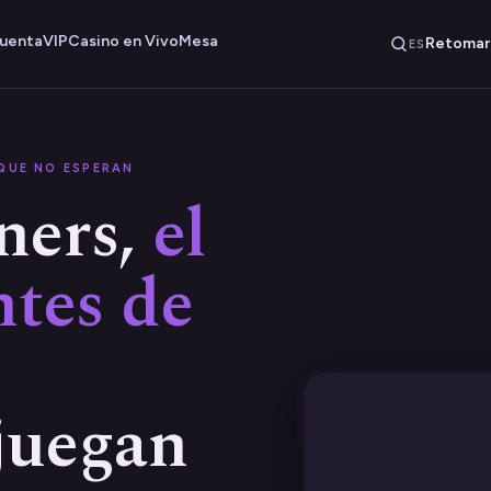
uenta
VIP
Casino en Vivo
Mesa
Retomar 
ES
QUE NO ESPERAN
ners,
el
ntes de
juegan