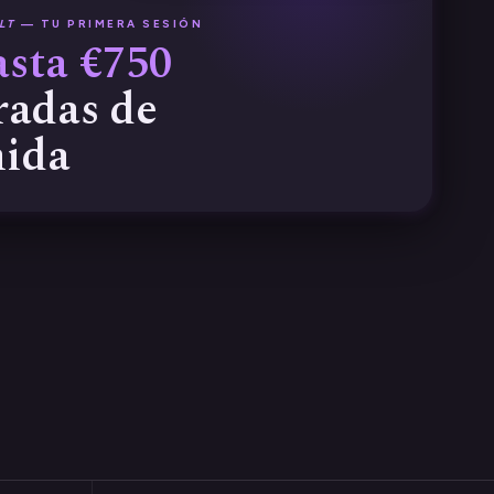
LT
— TU PRIMERA SESIÓN
sta €750
iradas de
nida