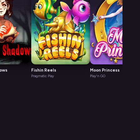
dows
Fishin Reels
Moon Princess
Pragmatic Play
Play'n GO