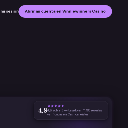
mi sesión
Abrir mi cuenta en Vinniewinners Casino
4,8
4,8 sobre 5 — basado en 11.193 reseñas
verificadas en Casinomeister