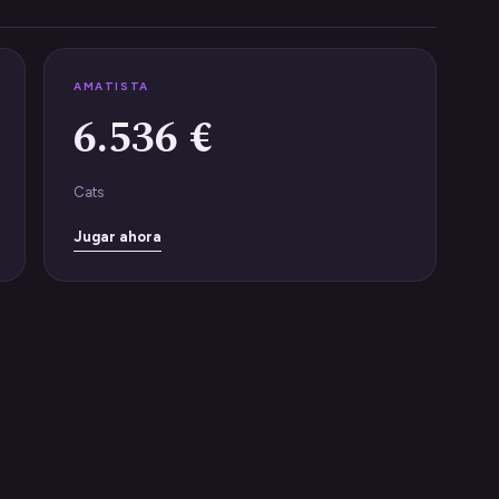
AMATISTA
6.536 €
Cats
Jugar ahora