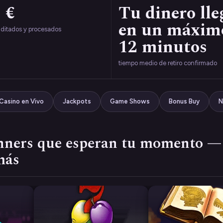
 €
Tu dinero lle
en un máxim
ditados y procesados
12 minutos
tiempo medio de retiro confirmado
Casino en Vivo
Jackpots
Game Shows
Bonus Buy
N
inners que esperan tu momento —
más