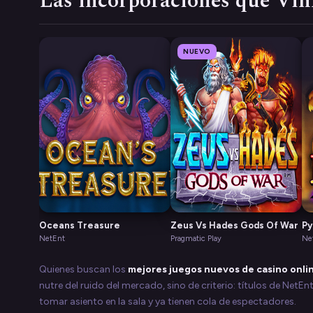
Las incorporaciones que Vin
NUEVO
Oceans Treasure
Zeus Vs Hades Gods Of War
NetEnt
Pragmatic Play
Ne
Quienes buscan los
mejores juegos nuevos de casino onli
nutre del ruido del mercado, sino de criterio: títulos de NetE
tomar asiento en la sala y ya tienen cola de espectadores.