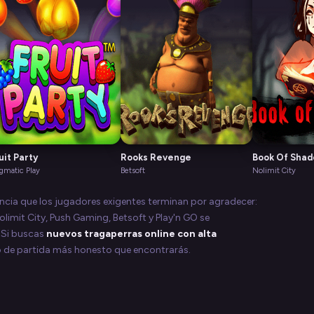
uit Party
Rooks Revenge
Book Of Sha
gmatic Play
Betsoft
Nolimit City
ncia que los jugadores exigentes terminan por agradecer:
limit City, Push Gaming, Betsoft y Play'n GO se
. Si buscas
nuevos tragaperras online con alta
nto de partida más honesto que encontrarás.