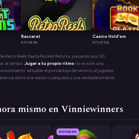
Baccarat
Casino Hold'em
RTP 98.9%
RTP 97.8%
sde Retro Reels hasta Rocket Returns, pasando por 20
ar el tempo.
Jugar a tu propio ritmo
no es solo una
onocimiento: estudiar el porcentaje de retorno al jugador
erencia entre una sesión cualquiera y una verdaderamente
ahora mismo en Vinniewinners
NOVEDAD