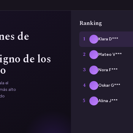
Ranking
nes de
1
Klara D***
2
igno de los
Mateo V***
io
3
Nora F***
la el
4
Oskar G***
más alto
ndo
5
Alina J***