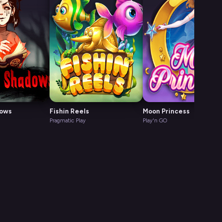
dows
Fishin Reels
Moon Princess
Pragmatic Play
Play'n GO