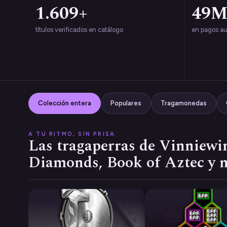
1.609+
49M
títulos verificados en catálogo
en pagos au
Colección entera
Populares
Tragamonedas
A TU RITMO, SIN PRISA
Las tragaperras de Vinniew
Diamonds, Book of Aztec y 