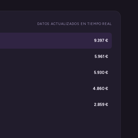
DATOS ACTUALIZADOS EN TIEMPO REAL
9.397 €
5.961 €
5.930 €
4.860 €
2.859 €