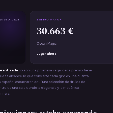
es de 01:05:21
ZAFIRO MAYOR
30.663 €
Ocean Magic
Jugar ahora
arantizada
no son una promesa vaga: cada premio tiene
que se alcance, lo que convierte cada giro en una cuenta
 español encuentran aquí una selección de títulos de
tro de una sala donde la elegancia y la mecánica
inners.