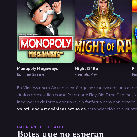
Monopoly Megaways
Might Of Ra
Fr
Big Time Gaming
Pragmatic Play
Pra
En Vinniewinners Casino el catálogo se renueva con una cade
títulos de estudios como Pragmatic Play, Big Time Gaming, No
incorporan de forma continua, sin fanfarria pero con criterio
volatilidad y mecánicas actuales
, esta selección es el pu
CAEN ANTES DE AQUÍ
Botes que no esperan