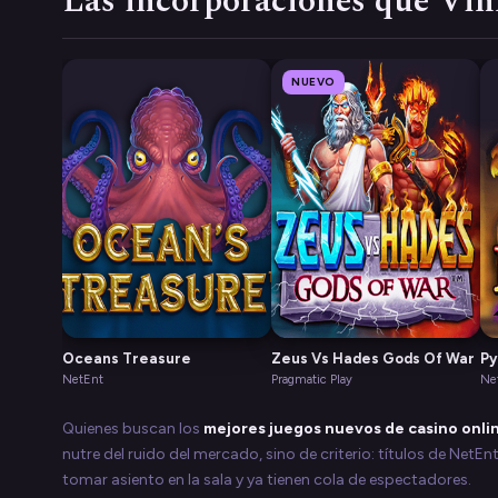
Las incorporaciones que Vin
NUEVO
Oceans Treasure
Zeus Vs Hades Gods Of War
NetEnt
Pragmatic Play
Ne
Quienes buscan los
mejores juegos nuevos de casino onli
nutre del ruido del mercado, sino de criterio: títulos de NetE
tomar asiento en la sala y ya tienen cola de espectadores.