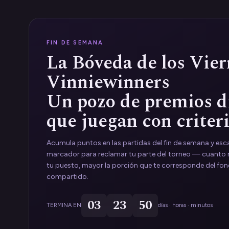
FIN DE SEMANA
La Bóveda de los Vier
Vinniewinners
Un pozo de premios d
que juegan con criter
Acumula puntos en las partidas del fin de semana y esca
marcador para reclamar tu parte del torneo — cuanto 
tu puesto, mayor la porción que te corresponde del fo
compartido.
03
23
50
TERMINA EN
días · horas · minutos