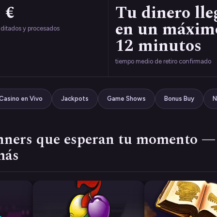
 €
Tu dinero lle
en un máxim
ditados y procesados
12 minutos
tiempo medio de retiro confirmado
Casino en Vivo
Jackpots
Game Shows
Bonus Buy
N
inners que esperan tu momento —
más